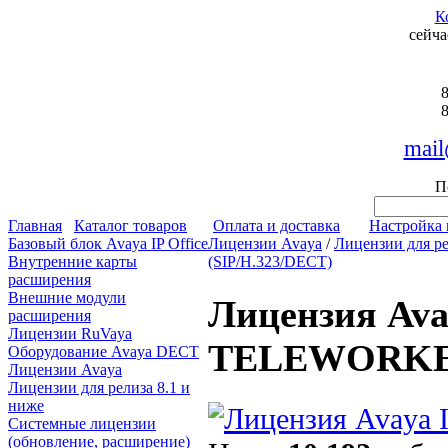
К
сейча
8
8
mail
П
Главная
Каталог товаров
Оплата и доставка
Настройка 
Базовый блок Avaya IP Office
Лицензии Avaya
/
Лицензии для ре
Внутренние карты
(SIP/H.323/DECT)
расширения
Внешние модули
Лицензия Ava
расширения
Лицензии RuVaya
TELEWORKER 
Оборудование Avaya DECT
Лицензии Avaya
Лицензии для релиза 8.1 и
ниже
Системные лицензии
(обновление, расширение)