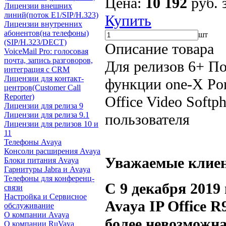
Цена:
10 192
руб. 
Лицензии внешних
линий(поток E1/SIP/H.323)
Купить
Лицензии внутренних
абонентов(на телефоны)
шт
(SIP/H.323/DECT)
Описание товара
VoiceMail Pro: голосовая
почта, запись разговоров,
Для релизов 6+ По
интеграция с CRM
Лицензии для контакт-
функции one-X Port
центров(Customer Call
Reporter)
Office Video Soft
Лицензии для релиза 9
Лицензии для релиза 9.1
пользователя
Лицензии для релизов 10 и
11
Телефоны Avaya
Консоли расширения Avaya
Уважаемые клие
Блоки питания Avaya
Гарнитуры Jabra и Avaya
Телефоны для конференц-
С 9 декабря 2019
связи
Настройка и Сервисное
Avaya IP Office R
обслуживание
О компании Avaya
более невозможна
О компании RuVaya