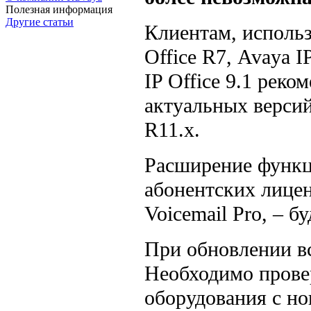
Полезная информация
Другие статьи
Клиентам, испол
Office R
7,
Avaya IP
IP Office
9.1 реком
актуальных версий 
R11.x.
Расширение функц
абонентских лице
Voicemail Pro
, – б
При обновлении вс
Необходимо прове
оборудования с н